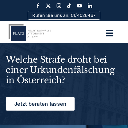
Skip
to
Rufen Sie uns an: 01/4026467
content
Togg
Navi
Home
Welche Strafe droht bei
einer Urkundenfälschung
Team
in Österreich?
Rechtsgebiete
Jetzt beraten lassen
Erfolge
Rechtsinformationen