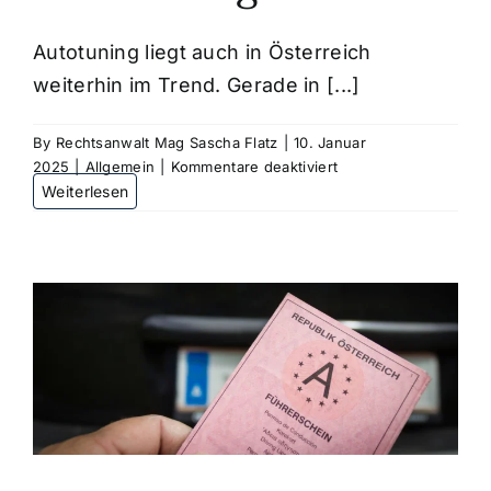
Autotuning liegt auch in Österreich
weiterhin im Trend. Gerade in [...]
By
Rechtsanwalt Mag Sascha Flatz
|
10. Januar
für
2025
|
Allgemein
|
Kommentare deaktiviert
Welche
Strafen
drohen
bei
Autotuning