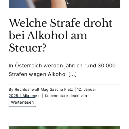
Welche Strafe droht
bei Alkohol am
Steuer?
In Österreich werden jährlich rund 30.000
Strafen wegen Alkohol [...]
By
Rechtsanwalt Mag Sascha Flatz
|
12. Januar
für
2025
|
Allgemein
|
Kommentare deaktiviert
Welche
Strafe
droht
bei
Alkohol