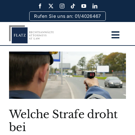
Skip
to
Rufen Sie uns an: 01/4026467
content
Togg
Navi
Home
Team
Rechtsgebiete
Welche Strafe droht
Erfolge
bei
Rechtsinformationen