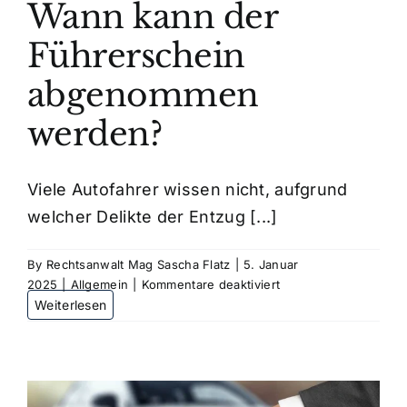
Wann kann der
Führerschein
abgenommen
werden?
Viele Autofahrer wissen nicht, aufgrund
welcher Delikte der Entzug [...]
By
Rechtsanwalt Mag Sascha Flatz
|
5. Januar
für
2025
|
Allgemein
|
Kommentare deaktiviert
Wann
kann
der
Führerschein
abgenommen
werden?