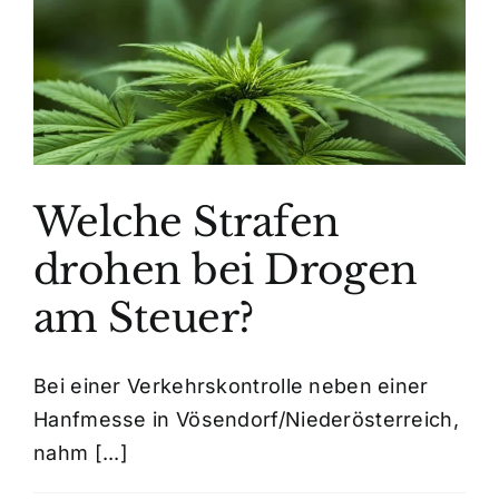
am
Steuer?
Welche Strafen
drohen bei Drogen
am Steuer?
Bei einer Verkehrskontrolle neben einer
Hanfmesse in Vösendorf/Niederösterreich,
nahm [...]