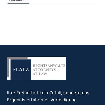
ist
zu
beachten
beim
Import
eines
Kraftfahrzeuges
nach
Österreich?
Ihre Freiheit ist kein Zufall, sondern das
Ergebnis erfahrener Verteidigung