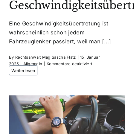
Geschwindigkeitsübert
Kosten
Eine Geschwindigkeitsübertretung ist
wahrscheinlich schon jedem
Kontakt
Fahrzeuglenker passiert, weil man [...]
By
Rechtsanwalt Mag Sascha Flatz
|
15. Januar
für
2025
|
Allgemein
|
Kommentare deaktiviert
Welche
Strafe
droht
bei
Geschwindigkeitsübe