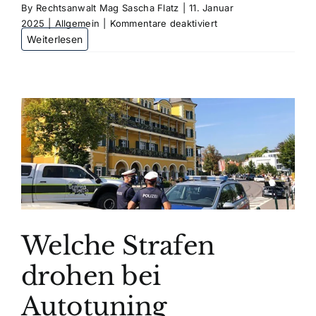
By
Rechtsanwalt Mag Sascha Flatz
|
11. Januar
für
2025
|
Allgemein
|
Kommentare deaktiviert
Welche
Strafen
drohen
bei
Drogen
am
Steuer?
Welche Strafen
drohen bei
Autotuning