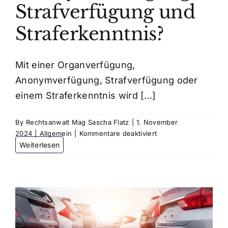
Strafverfügung und
Straferkenntnis?
Mit einer Organverfügung,
Anonymverfügung, Strafverfügung oder
einem Straferkenntnis wird [...]
By
Rechtsanwalt Mag Sascha Flatz
|
1. November
für
2024
|
Allgemein
|
Kommentare deaktiviert
Unterschied
zwischen
einer
Anonymverfügung,
Strafverfügung
und
Straferkenntnis?