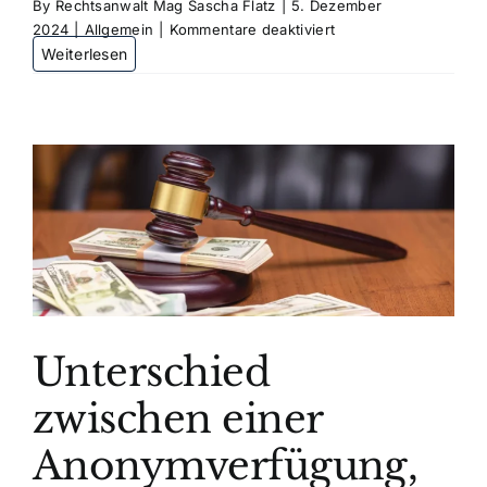
By
Rechtsanwalt Mag Sascha Flatz
|
5. Dezember
für
2024
|
Allgemein
|
Kommentare deaktiviert
Kauf
eines
gebrauchten
Autos.
Ärger
mit
dem
Verkäufer!
Unterschied
zwischen einer
Anonymverfügung,