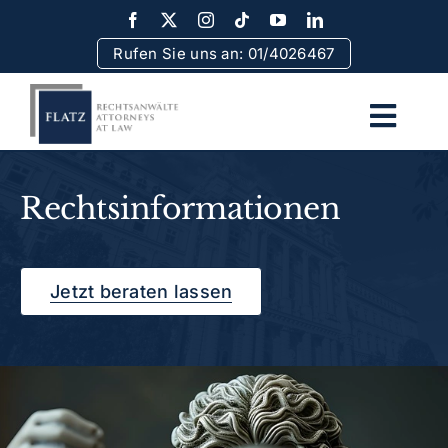
Skip
to
Rufen Sie uns an: 01/4026467
content
Togg
Navi
Home
Rechtsinformationen
Team
Jetzt beraten lassen
Rechtsgebiete
Erfolge
Rechtsinformationen