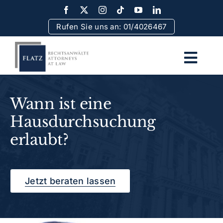
Skip
to
Rufen Sie uns an: 01/4026467
content
Togg
Navi
Home
Wann ist eine
Hausdurchsuchung
Team
erlaubt?
Rechtsgebiete
Jetzt beraten lassen
Erfolge
Rechtsinformationen