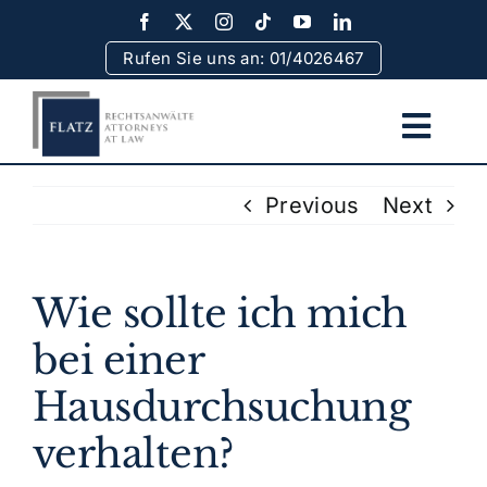
Skip
to
Rufen Sie uns an: 01/4026467
content
Togg
Navi
Home
Previous
Next
Team
Wie sollte ich mich
Rechtsgebiete
bei einer
Hausdurchsuchung
Erfolge
verhalten?
Rechtsinformationen