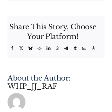
Share This Story, Choose
Your Platform!
Facebook
X
Bluesky
Reddit
LinkedIn
WhatsApp
Telegram
Tumblr
Email
Copy
Link
About the Author:
WHP_JJ_RAF