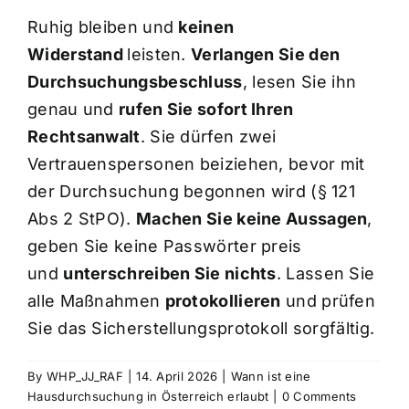
Ruhig bleiben und
keinen
Kosten
Widerstand
leisten.
Verlangen Sie den
Durchsuchungsbeschluss
, lesen Sie ihn
genau und
rufen Sie sofort Ihren
Kontakt
Rechtsanwalt
. Sie dürfen zwei
Vertrauenspersonen beiziehen, bevor mit
der Durchsuchung begonnen wird (§ 121
Abs 2 StPO).
Machen Sie keine Aussagen
,
geben Sie keine Passwörter preis
und
unterschreiben Sie nichts
. Lassen Sie
alle Maßnahmen
protokollieren
und prüfen
Sie das Sicherstellungsprotokoll sorgfältig.
By
WHP_JJ_RAF
|
14. April 2026
|
Wann ist eine
Hausdurchsuchung in Österreich erlaubt
|
0 Comments