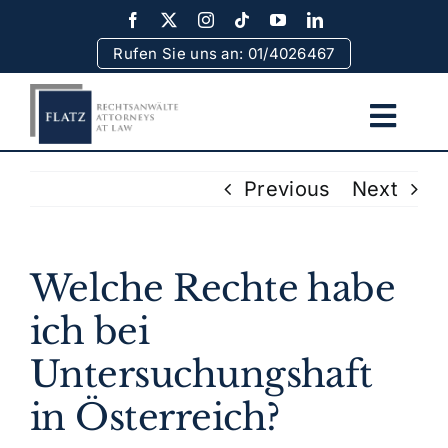
Skip
to
Rufen Sie uns an: 01/4026467
content
Togg
Navi
Home
Previous
Next
Team
Welche Rechte habe
Rechtsgebiete
ich bei
Untersuchungshaft
Erfolge
in Österreich?
Rechtsinformationen