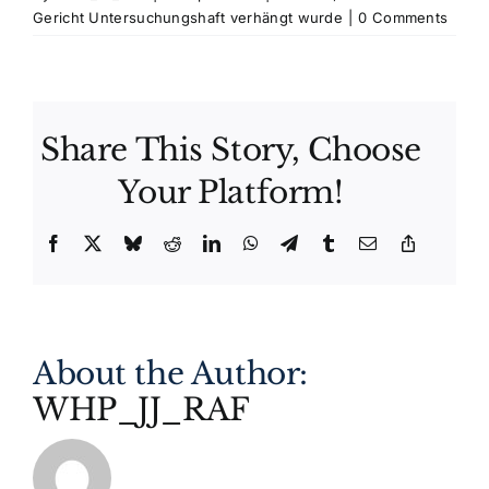
Gericht Untersuchungshaft verhängt wurde
|
0 Comments
Share This Story, Choose
Your Platform!
Facebook
X
Bluesky
Reddit
LinkedIn
WhatsApp
Telegram
Tumblr
Email
Copy
Link
About the Author:
WHP_JJ_RAF