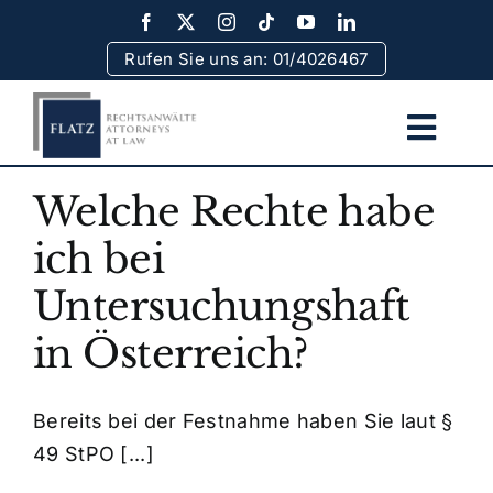
Skip
to
Rufen Sie uns an: 01/4026467
content
Togg
Navi
Home
Welche Rechte habe
ich bei
Team
Untersuchungshaft
Rechtsgebiete
in Österreich?
Erfolge
Bereits bei der Festnahme haben Sie laut §
49 StPO [...]
Rechtsinformationen