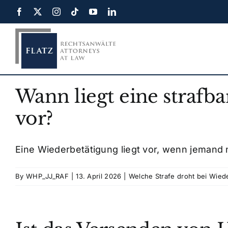
Skip
to
content
Wann liegt eine strafb
vor?
Eine Wiederbetätigung liegt vor, wenn jemand na
By
WHP_JJ_RAF
|
13. April 2026
|
Welche Strafe droht bei Wie