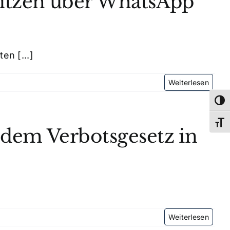
Witzen über WhatsApp
n [...]
Umsch
Schri
 dem Verbotsgesetz in