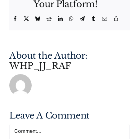
Your Platform!
Facebook
X
Bluesky
Reddit
LinkedIn
WhatsApp
Telegram
Tumblr
Email
Copy
Link
About the Author:
WHP_JJ_RAF
Leave A Comment
Comment