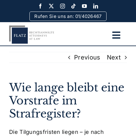
Skip
to
Rufen Sie uns an: 01/4026467
content
Togg
Navi
Home
Previous
Next
Team
Wie lange bleibt eine
Rechtsgebiete
Vorstrafe im
Strafregister?
Erfolge
Die Tilgungsfristen liegen – je nach
Rechtsinformationen