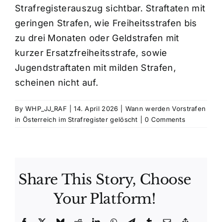
Strafregisterauszug sichtbar. Straftaten mit
geringen Strafen, wie Freiheitsstrafen bis
Kosten
zu drei Monaten oder Geldstrafen mit
kurzer Ersatzfreiheitsstrafe, sowie
Kontakt
Jugendstraftaten mit milden Strafen,
scheinen nicht auf.
By
WHP_JJ_RAF
|
14. April 2026
|
Wann werden Vorstrafen
in Österreich im Strafregister gelöscht
|
0 Comments
Share This Story, Choose
Your Platform!
Facebook
X
Bluesky
Reddit
LinkedIn
WhatsApp
Telegram
Tumblr
Email
Copy