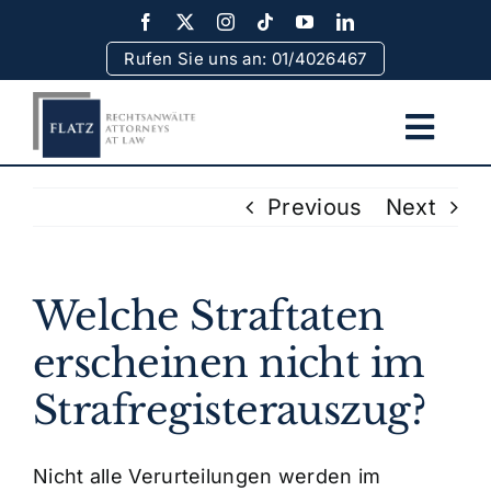
Skip
to
Rufen Sie uns an: 01/4026467
content
Togg
Navi
Home
Previous
Next
Team
Welche Straftaten
Rechtsgebiete
erscheinen nicht im
Strafregisterauszug?
Erfolge
Nicht alle Verurteilungen werden im
Rechtsinformationen