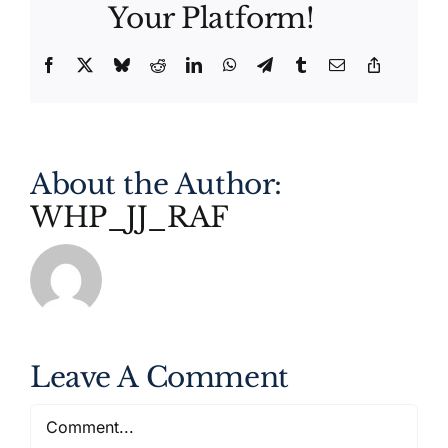
Your Platform!
Facebook
X
Bluesky
Reddit
LinkedIn
WhatsApp
Telegram
Tumblr
Email
Copy
Link
About the Author:
WHP_JJ_RAF
Leave A Comment
Comment