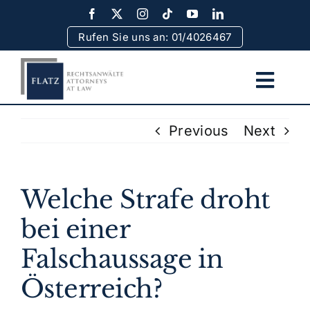
Skip
to
Rufen Sie uns an: 01/4026467
content
Togg
Navi
Home
Previous
Next
Team
Welche Strafe droht
Rechtsgebiete
bei einer
Falschaussage in
Erfolge
Österreich?
Rechtsinformationen