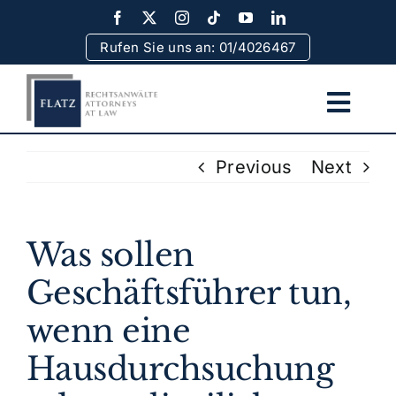
Skip
to
Rufen Sie uns an: 01/4026467
content
Togg
Navi
Home
Previous
Next
Team
Was sollen
Rechtsgebiete
Geschäftsführer tun,
wenn eine
Erfolge
Hausdurchsuchung
Rechtsinformationen