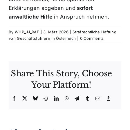
Erklärungen abgeben und
sofort
anwaltliche Hilfe
in Anspruch nehmen.
By
WHP_JJ_RAF
|
3. März 2026
|
Strafrechtliche Haftung
von Geschäftsführern in Österreich
|
0 Comments
Share This Story, Choose
Your Platform!
Facebook
X
Bluesky
Reddit
LinkedIn
WhatsApp
Telegram
Tumblr
Email
Copy
Link