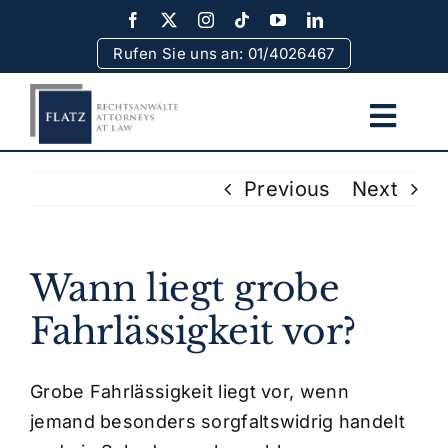
Skip
to
Rufen Sie uns an: 01/4026467
content
Togg
Navi
Home
Previous
Next
Team
Wann liegt grobe
Rechtsgebiete
Fahrlässigkeit vor?
Erfolge
Grobe Fahrlässigkeit liegt vor, wenn
jemand besonders sorgfaltswidrig handelt
Rechtsinformationen