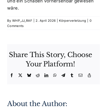
und ein Schaden vorhersehbar gewesen
wäre.
Kosten
By
WHP_JJ_RAF
|
2. April 2026
|
Körperverletzung
|
0
Comments
Kontakt
Share This Story, Choose
Your Platform!
Facebook
X
Bluesky
Reddit
LinkedIn
WhatsApp
Telegram
Tumblr
Email
Copy
Link
About the Author: