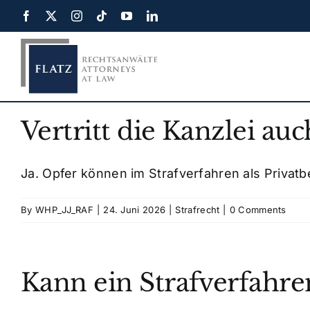
Skip
to
content
Vertritt die Kanzlei au
Ja. Opfer können im Strafverfahren als Privat
By
WHP_JJ_RAF
|
24. Juni 2026
|
Strafrecht
|
0 Comments
Kann ein Strafverfahre