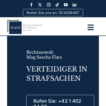
Skip
to
Rufen Sie uns an: 01/4026467
content
Togg
Navi
Home
Rechtsanwalt
Team
Mag Sascha Flatz
VERTEIDIGER IN
Rechtsgebiete
STRAFSACHEN
Erfolge
Rufen Sie: +43 1 402
Rechtsinformationen